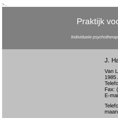
>
.
Praktijk v
Individuele psychothera
J. H
Van L
1985 
Telef
Fax: 
E-mai
Telef
maand