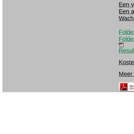
Een v
Een a
Wacht
Folde
Folde
Resul
Koste
Meer 